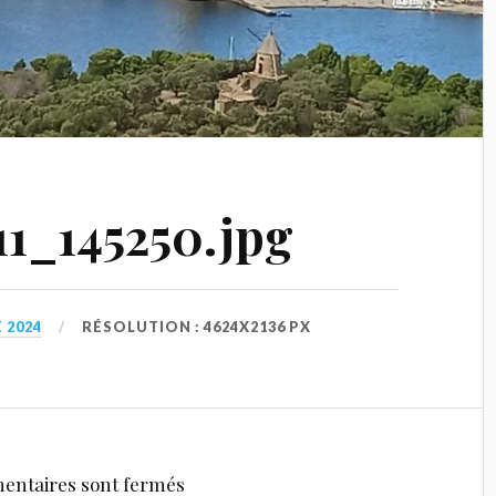
1_145250.jpg
 2024
RÉSOLUTION : 4624X2136 PX
entaires sont fermés