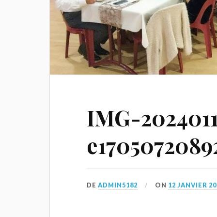
IMG-202401
e1705072089
DE
ADMIN5182
ON
12 JANVIER 20