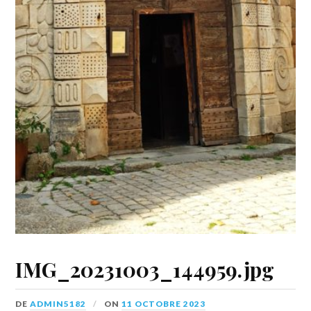
IMG_20231003_144959.jpg
DE
ADMIN5182
ON
11 OCTOBRE 2023