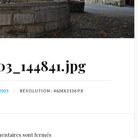
3_144841.jpg
2023
RÉSOLUTION : 4624X2136 PX
entaires sont fermés