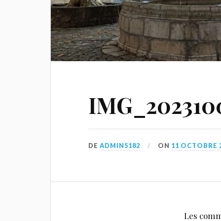
IMG_2023100
DE
ADMIN5182
ON
11 OCTOBRE 
Les comm