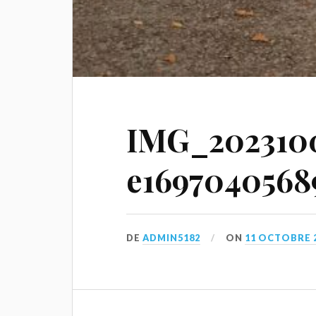
IMG_2023100
e1697040568
DE
ADMIN5182
ON
11 OCTOBRE 