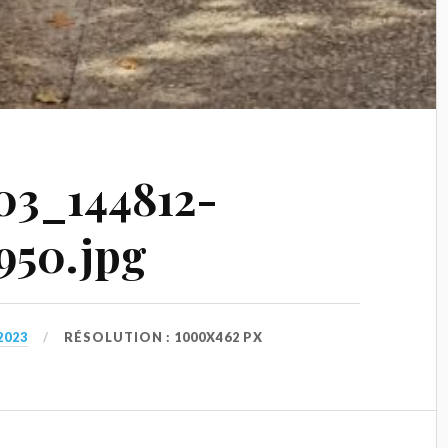
3_144812-
950.jpg
2023
RÉSOLUTION : 1000X462 PX