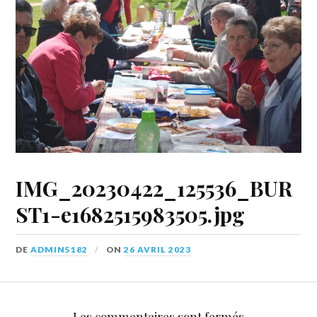
IMG_20230422_125536_BUR
ST1-e1682515983505.jpg
DE
ADMIN5182
ON
26 AVRIL 2023
Les commentaires sont fermés